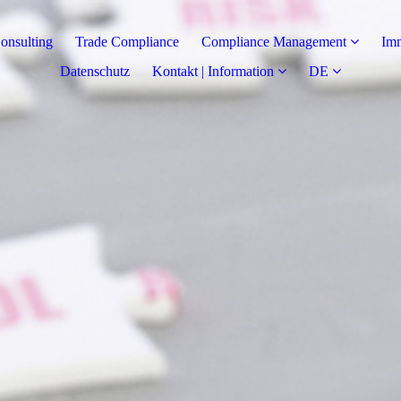
onsulting
Trade Compliance
Compliance Management
Imm
Datenschutz
Kontakt | Information
DE